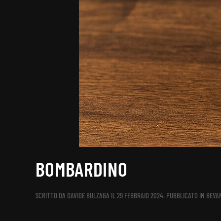
BOMBARDINO
SCRITTO DA
DAVIDE BULZAGA
IL
29 FEBBRAIO 2024
. PUBBLICATO IN
BEVA