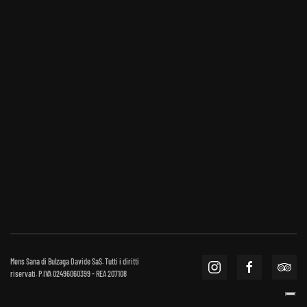
Mens Sana di Bulzaga Davide SaS. Tutti i diritti
riservati. P.IVA 02496060399 - REA 207108