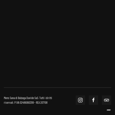
Mens Sana di Bulzaga Davide SaS. Tutti i diritti
riservati. P.IVA 02496060399 - REA 207108