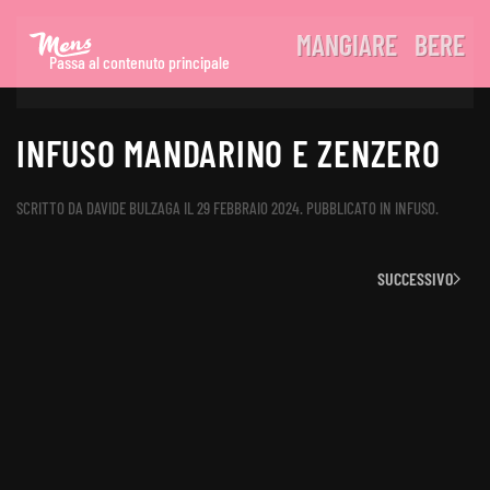
MANGIARE
BERE
Passa al contenuto principale
INFUSO MANDARINO E ZENZERO
SCRITTO DA
DAVIDE BULZAGA
IL
29 FEBBRAIO 2024
. PUBBLICATO IN
INFUSO
.
SUCCESSIVO