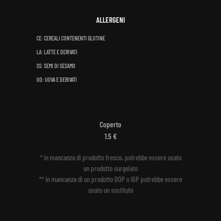
ALLERGENI
CE: CEREALI CONTENENTI GLUTINE
LA: LATTE E DERIVATI
SS: SEMI DI SESAMO
UO: UOVA E DERIVATI
Coperto
1.5 €
* in mancanza di prodotto fresco, potrebbe essere usato
un prodotto surgelato
** in mancanza di un prodotto DOP o IGP potrebbe essere
usato un sostituto