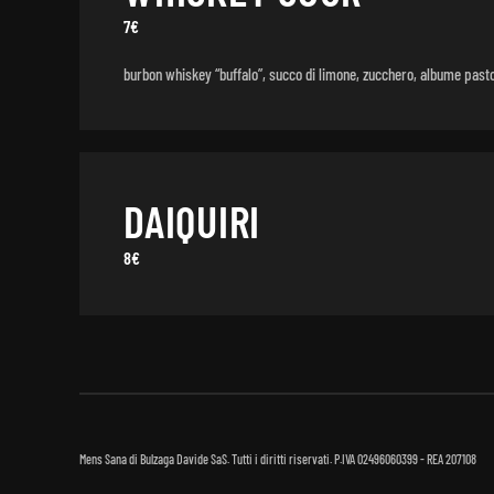
7€
burbon whiskey “buffalo”, succo di limone, zucchero, albume past
DAIQUIRI
8€
Mens Sana di Bulzaga Davide SaS. Tutti i diritti riservati. P.IVA 02496060399 - REA 207108