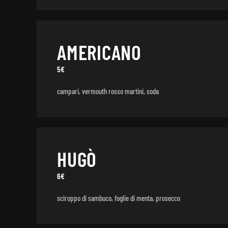
AMERICANO
5€
campari, vermouth rosso martini, soda
HUGÒ
6€
sciroppo di sambuco, foglie di menta, prosecco