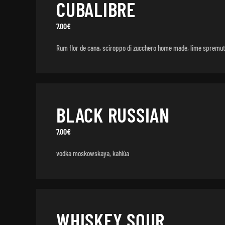
CUBALIBRE
7.00€
Rum flor de cana, sciroppo di zucchero home made, lime spremut
BLACK RUSSIAN
7.00€
vodka moskowskaya, kahlùa
WHISKEY SOUR