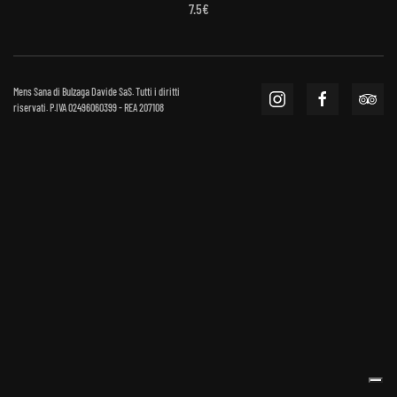
7.5€
Mens Sana di Bulzaga Davide SaS. Tutti i diritti
riservati. P.IVA 02496060399 - REA 207108