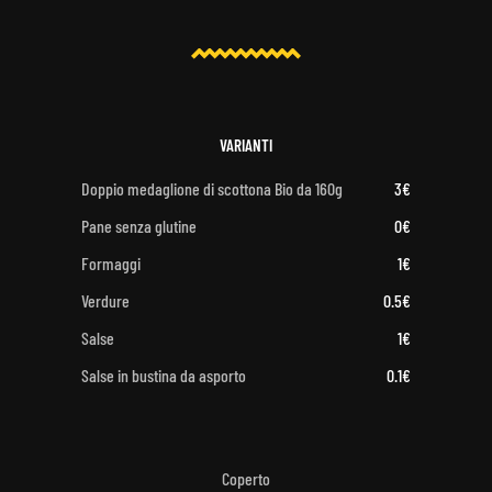
VARIANTI
Doppio medaglione di scottona Bio da 160g
3€
Pane senza glutine
0€
Formaggi
1€
Verdure
0.5€
Salse
1€
Salse in bustina da asporto
0.1€
Coperto