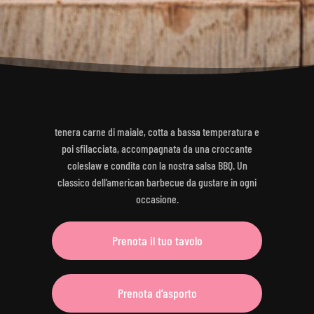
tenera carne di maiale, cotta a bassa temperatura e
poi sfilacciata, accompagnata da una croccante
coleslaw e condita con la nostra salsa BBQ. Un
classico dell’american barbecue da gustare in ogni
occasione.
Prenota il tuo tavolo
Prenota d’asporto