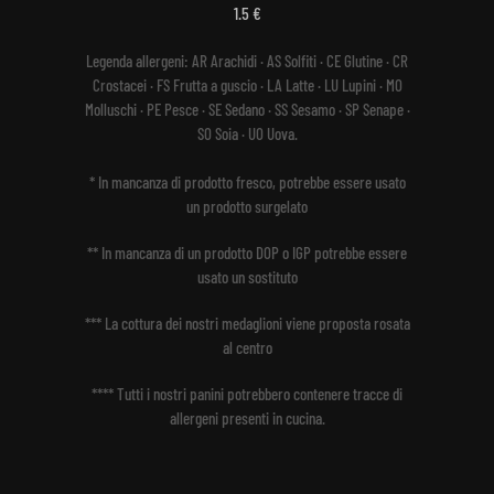
1.5 €
Legenda allergeni:
AR Arachidi · AS Solfiti · CE Glutine · CR
Crostacei · FS Frutta a guscio · LA Latte · LU Lupini · MO
Molluschi · PE Pesce · SE Sedano · SS Sesamo · SP Senape ·
SO Soia · UO Uova.
* In mancanza di prodotto fresco, potrebbe essere usato
un prodotto surgelato
** In mancanza di un prodotto DOP o IGP potrebbe essere
usato un sostituto
*** La cottura dei nostri medaglioni viene proposta rosata
al centro
**** Tutti i nostri panini potrebbero contenere tracce di
allergeni presenti in cucina.