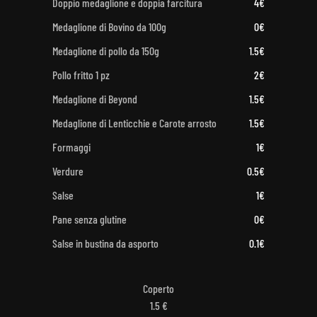
Doppio medaglione e doppia farcitura
4€
Medaglione di Bovino da 100g
0€
Medaglione di pollo da 150g
1.5€
Pollo fritto 1 pz
2€
Medaglione di Beyond
1.5€
Medaglione di Lenticchie e Carote arrosto
1.5€
Formaggi
1€
Verdure
0.5€
Salse
1€
Pane senza glutine
0€
Salse in bustina da asporto
0.1€
Coperto
1.5 €