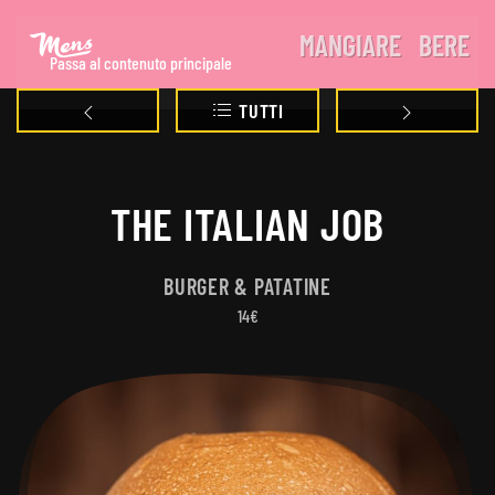
MANGIARE
BERE
Passa al contenuto principale
TUTTI
THE ITALIAN JOB
BURGER & PATATINE
14€