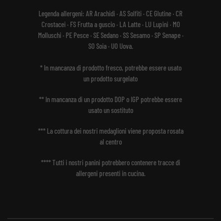
Legenda allergeni:
AR Arachidi · AS Solfiti · CE Glutine · CR
Crostacei · FS Frutta a guscio · LA Latte · LU Lupini · MO
Molluschi · PE Pesce · SE Sedano · SS Sesamo · SP Senape ·
SO Soia · UO Uova.
* In mancanza di prodotto fresco, potrebbe essere usato
un prodotto surgelato
** In mancanza di un prodotto DOP o IGP potrebbe essere
usato un sostituto
*** La cottura dei nostri medaglioni viene proposta rosata
al centro
**** Tutti i nostri panini potrebbero contenere tracce di
allergeni presenti in cucina.